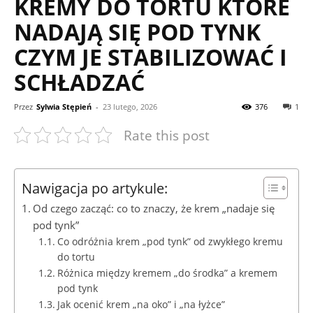
KREMY DO TORTU KTÓRE
NADAJĄ SIĘ POD TYNK
CZYM JE STABILIZOWAĆ I
SCHŁADZAĆ
Przez
Sylwia Stępień
-
23 lutego, 2026
376
1
Rate this post
Nawigacja po artykule:
Od czego zacząć: co to znaczy, że krem „nadaje się
pod tynk”
Co odróżnia krem „pod tynk” od zwykłego kremu
do tortu
Różnica między kremem „do środka” a kremem
pod tynk
Jak ocenić krem „na oko” i „na łyżce”