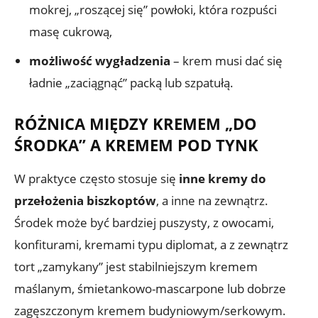
mokrej, „roszącej się” powłoki, która rozpuści
masę cukrową,
możliwość wygładzenia
– krem musi dać się
ładnie „zaciągnąć” packą lub szpatułą.
RÓŻNICA MIĘDZY KREMEM „DO
ŚRODKA” A KREMEM POD TYNK
W praktyce często stosuje się
inne kremy do
przełożenia biszkoptów
, a inne na zewnątrz.
Środek może być bardziej puszysty, z owocami,
konfiturami, kremami typu diplomat, a z zewnątrz
tort „zamykany” jest stabilniejszym kremem
maślanym, śmietankowo-mascarpone lub dobrze
zagęszczonym kremem budyniowym/serkowym.