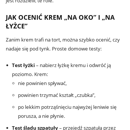
jest rozdzielić te role.
JAK OCENIĆ KREM „NA OKO” I „NA
ŁYŻCE”
Zanim krem trafi na tort, można szybko ocenić, czy
nadaje się pod tynk. Proste domowe testy:
Test łyżki
– nabierz łyżkę kremu i odwróć ją
poziomo. Krem:
nie powinien spływać,
powinien trzymać kształt „czubka”,
po lekkim potrząśnięciu najwyżej leniwie się
porusza, a nie płynie.
Test śladu szpatuły
– przejedź szpatułą przez