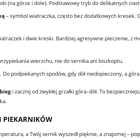
i (na górze i dole). Podstawowy tryb do delikatnych ciast
wą
– symbol wiatraczka, często bez dodatkowych kresek.
iatraczek i dwie kreski. Bardziej agresywne pieczenie, z
zypiekania wierzchu, nie do sernika ani biszkoptu.
e. Do podpiekanych spodów, gdy dół niedopieczony, a góra j
bieg
i zacznij od zwykłej grzałki góra–dół. To bezpieczniejs
ka.
I PIEKARNIKÓW
peratura, a Twój sernik wyszedł pięknie, a znajomej – po