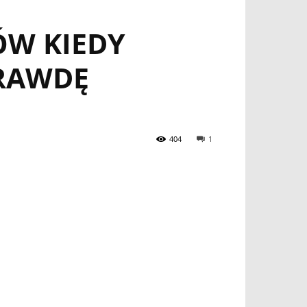
ÓW KIEDY
PRAWDĘ
404
1