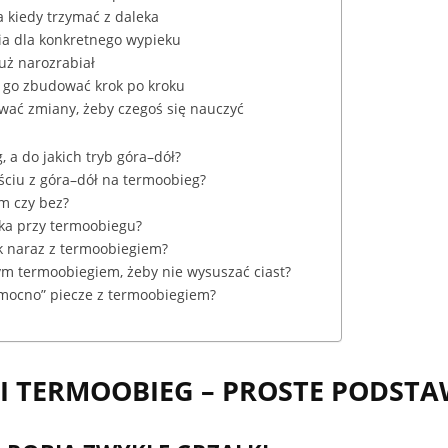
a kiedy trzymać z daleka
ia dla konkretnego wypieku
uż narozrabiał
ak go zbudować krok po kroku
wać zmiany, żeby czegoś się nauczyć
, a do jakich tryb góra–dół?
ściu z góra–dół na termoobieg?
em czy bez?
ęka przy termoobiegu?
ek naraz z termoobiegiem?
ym termoobiegiem, żeby nie wysuszać ciast?
a mocno” piecze z termoobiegiem?
K I TERMOOBIEG – PROSTE PODST