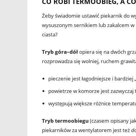
CO ROBI TERMOOBIEG, A CO
Żeby świadomie ustawić piekarnik do wy
wysuszonym sernikiem lub zakalcem w dr
ciasta?
Tryb góra–dół
opiera się na dwóch grza
rozprowadza się wolniej, ruchem grawita
pieczenie jest łagodniejsze i bardziej 
powietrze w komorze jest zazwyczaj t
występują większe różnice temperatu
Tryb termoobiegu
(czasem opisany jak
piekarników za wentylatorem jest też
d