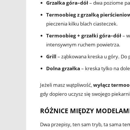
Grzałka góra–dół
– dwa poziome pask
Termoobieg z grzałką pierścienio
pieczenia kilku blach ciasteczek.
Termoobieg + grzałki góra–dół
– w
intensywnym ruchem powietrza.
Grill
– ząbkowana kreska u góry. Do pr
Dolna grzałka
– kreska tylko na dol
Jeżeli masz wątpliwość,
wyłącz termoo
gdy dopiero uczysz się swojego piekarni
RÓŻNICE MIĘDZY MODELAM
Dwa przepisy, ten sam tryb, ta sama tem