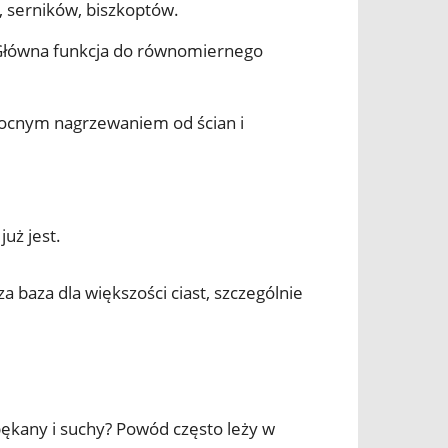
, serników, biszkoptów.
 Główna funkcja do równomiernego
 mocnym nagrzewaniem od ścian i
uż jest.
za baza dla większości ciast, szczególnie
pękany i suchy? Powód często leży w