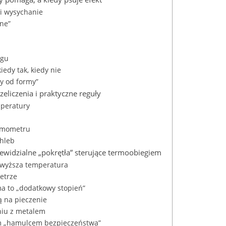
i wysychanie
rne”
egu
edy tak, kiedy nie
ny od formy”
eliczenia i praktyczne reguły
mperatury
ermometru
chleb
iewidzialne „pokrętła” sterujące termoobiegiem
, wyższa temperatura
ietrze
ma to „dodatkowy stopień”
ją na pieczenie
niu z metalem
im „hamulcem bezpieczeństwa”