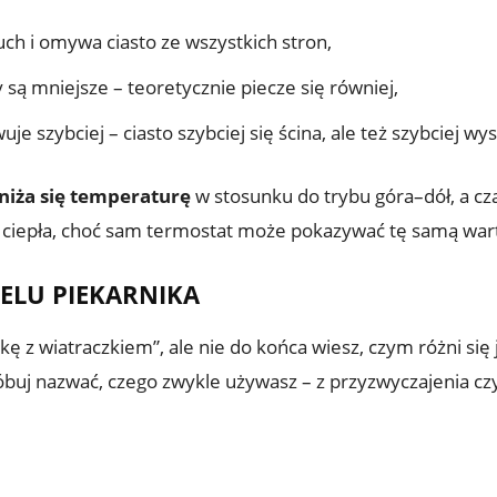
ch i omywa ciasto ze wszystkich stron,
ą mniejsze – teoretycznie piecze się równiej,
 szybciej – ciasto szybciej się ścina, ale też szybciej wy
niża się temperaturę
w stosunku do trybu góra–dół, a cza
e ciepła, choć sam termostat może pokazywać tę samą war
ELU PIEKARNIKA
ę z wiatraczkiem”, ale nie do końca wiesz, czym różni się 
róbuj nazwać, czego zwykle używasz – z przyzwyczajenia c