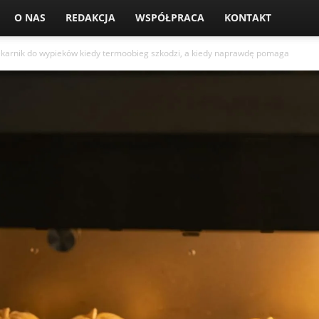
O NAS
REDAKCJA
WSPÓŁPRACA
KONTAKT
iekarnik do wypieków kiedy termoobieg szkodzi, a kiedy naprawdę pomaga