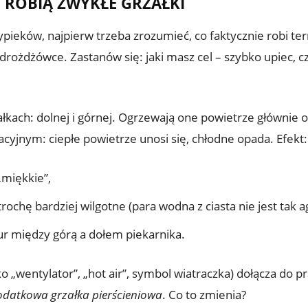
 ROBIĄ ZWYKŁE GRZAŁKI
pieków, najpierw trzeba zrozumieć, co faktycznie robi te
ożdżówce. Zastanów się: jaki masz cel – szybko upiec, cz
łkach: dolnej i górnej. Ogrzewają one powietrze głównie 
cyjnym: ciepłe powietrze unosi się, chłodne opada. Efekt:
„miękkie”,
rochę bardziej wilgotne (para wodna z ciasta nie jest tak
r między górą a dołem piekarnika.
o „wentylator”, „hot air”, symbol wiatraczka) dołącza do p
odatkowa grzałka pierścieniowa
. Co to zmienia?