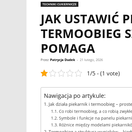
TECHNIKI CUKIERNICZE
JAK USTAWIĆ 
TERMOOBIEG S
POMAGA
Przez
Patrycja Dudek
-
21 lutego, 2026
1/5 - (1 vote)
Nawigacja po artykule:
Jak działa piekarnik i termoobieg – prost
Co robi termoobieg, a co robią zwykłe
Symbole i funkcje na panelu piekarn
Różnice między modelami piekarnik
Termoobieg a struktura wypieków – kiedy