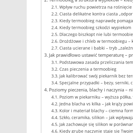
Wpływ ruchu powietrza na rośnięcie 
Ciasta delikatne kontra ciasta „odpo
Kiedy termoobieg naprawdę pomaga
Kiedy termoobieg szkodzi wypiekom
Dlaczego biszkopt nie lubi termoobi
Drożdżowe i chleb w termoobiegu – ki
Ciasta ucierane i babki – tryb „zależ
Jak prawidłowo ustawić temperaturę – prz
Podstawowa zasada przeliczania te
Czas pieczenia a termoobieg
Jak kalibrować swój piekarnik bez t
Specjalne przypadki – bezy, serniki, 
Poziomy pieczenia, blachy i naczynia – n
Poziom w piekarniku – wyższa półka
Jedna blacha vs kilka – jak krąży pow
Kolor i materiał blachy – ciemna for
Szkło, ceramika, silikon – jak wpływa
Jak zachowuje się silikon w porówna
Kiedy grube naczynie staje się Two