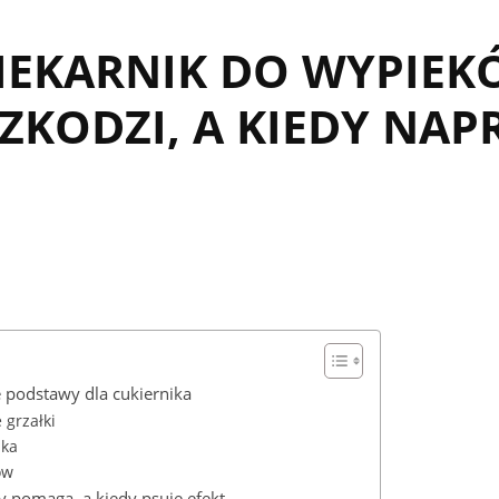
PIEKARNIK DO WYPIEK
ZKODZI, A KIEDY NA
e podstawy dla cukiernika
 grzałki
ika
ów
 pomaga, a kiedy psuje efekt